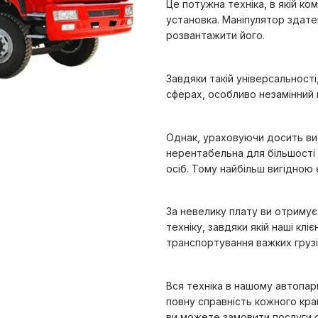
Це потужна техніка, в якій ко
установка. Маніпулятор здате
розвантажити його.
Завдяки такій універсальност
сферах, особливо незамінний 
Однак, ураховуючи досить висо
нерентабельна для більшості 
осіб. Тому найбільш вигідною
За невелику плату ви отримує
техніку, завдяки якій наші кл
транспортування важких грузі
Вся техніка в нашому автопар
повну справність кожного кр
ви можете замовити послуги 