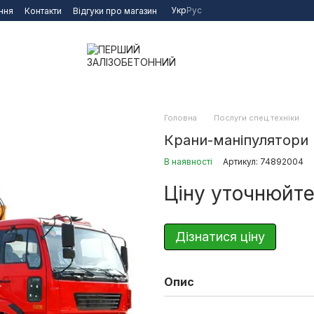
Укр
Рус
ння
Контакти
Відгуки про магазин
Головна
Послуги спец.техніки
Крани-маніпулятори
В наявності
Артикул: 74892004
Ціну уточнюйт
Дізнатися ціну
Опис