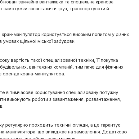
мбіновані звичайна вантажівка та спеціальна кранова
н самотужки завантажити груз, транспортувати й
і, кран-маніпулятор користується високим попитом у різних
в умовах щільної міської забудови.
ку вартість такої спеціалізованої техніки, її покупка
будівельних, вантажних компаній, тим паче для фізичних
 є оренда крана-маніпулятора.
те в тимчасове користування спеціалізовану потужну
ієнти виконують роботи з завантаження, розвантаження,
в.
ку регулярно проходить технічні огляди, а це гарантує
ана-маніпулятора, що виїжджає на замовлення. Додатково
оператора, що обслуговує машину.