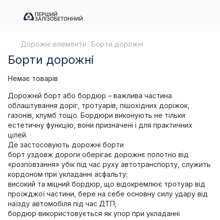
Дорожні елементи
Борти дорожні
Борти дорожні
Немає товарів
Дорожній борт або бордюр – важлива частина
облаштування доріг, тротуарів, пішохідних доріжок,
газонів, клумб тощо. Бордюри виконують не тільки
естетичну функцію, вони призначені і для практичних
цілей.
Де застосовують дорожні борти
борт уздовж дороги оберігає дорожнє полотно від
«розповзання» убік під час руху автотранспорту, служить
кордоном при укладанні асфальту;
високий та міцний бордюр, що відокремлює тротуар від
проїжджої частини, бере на себе основну силу удару від
наїзду автомобіля під час ДТП;
бордюр використовується як упор при укладанні