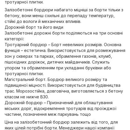
тротуарної плитки.
Залізобетонні бордюри набагато міцніші за борти тільки з
бетону, вони менш схильні до перепаду температур,
стійкі до вологи й механічних впливів.
Дорожній борт та його види
Залізобетонні дорожні борти поділяються на три основні
категорії:
Тротуарний бордюр – Борт невеликих розмірів. Основна
функція – естетична. Використовується для розмежування
зон у скверах та парках, обрамлення газонів, клумб,
пішохідних доріжок, дитячих майданчиків. Служить
упором та обрамленням при укладанні бруківки або
тротуарної плитки.
Магістральний борт. Бордюр великого розміру та
підвищеної міцності. Використовується для будівництва
трас. Морозостійка, довговічна, виготовляється з бетону
класом не нижче В30.
Дорожній бордюр – Призначений для облаштування
міських доріг, відокремлення тротуарів від проїжджої
частини, позначення меж паркувань тощо
Ціна на залізобетонний бордюр залежить від того, для
яких цілей потрібні борти. Менеджери нашої компанії