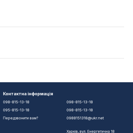
Контактна інформація
098-815-13-18
098-815-13-18
095-815-13-18
098-815-13-18
0988151318@ukr.net
Передзвонити вам?
Харків, вул. Енергетична 18