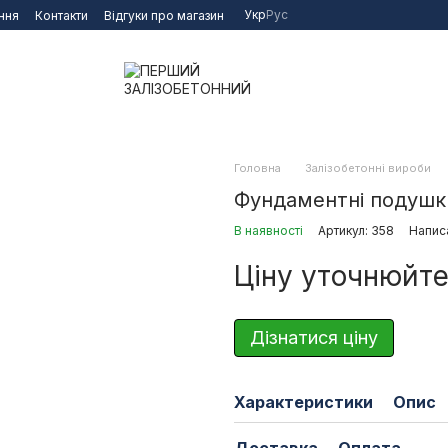
Укр
Рус
ння
Контакти
Відгуки про магазин
Головна
Залізобетонні вироби
Фундаментні подушк
В наявності
Артикул: 358
Написа
Ціну уточнюйт
Дізнатися ціну
Характеристики
Опис