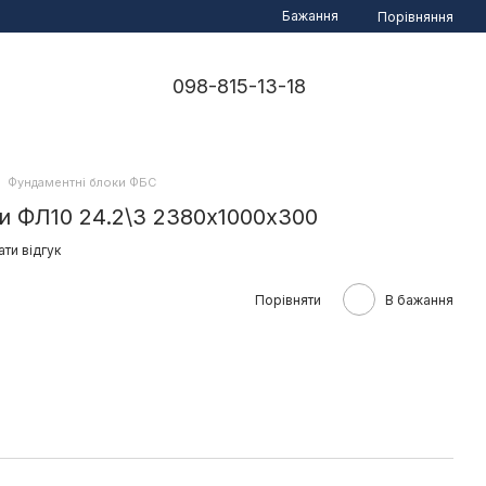
Бажання
Порівняння
098-815-13-18
Фундаментні блоки ФБС
и ФЛ10 24.2\3 2380х1000х300
ти відгук
е
Порівняти
В бажання