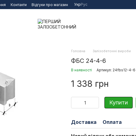
Укр
Рус
ння
Контакти
Відгуки про магазин
Головна
Залізобетонні вироби
ФБС 24-4-6
В наявності
Артикул: 24fbs12-4-6
1 338 грн
Купити
Доставка
Оплата