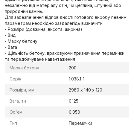
незалежно від матеріалу стін, чи цеглина, штучний або
природний камінь.
Для забезпечення відповідності готового виробу певним
параметрам необхідно заздалегідь визначити:
- Розміри (довжина, висота, ширина)
- Вид
- Марку бетону
- Вага
- Щільність бетону, враховуючи призначення перемички
та передбачуване навантаження
Марка бетону
200
Серія
1.038.1-1
Розміри, мм
2980 х 140 х 120
Вага, тн
0.125
Об'єм
0.050
Тип
Перемички