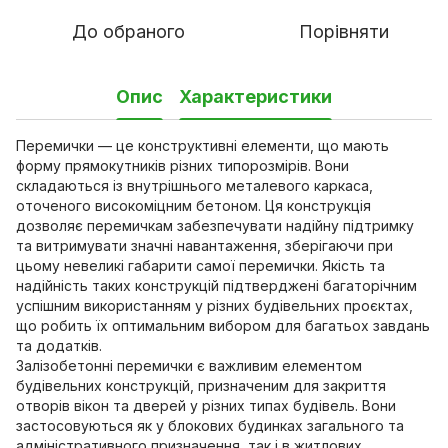
До обраного
Порівняти
Опис
Характеристики
Перемички — це конструктивні елементи, що мають
форму прямокутників різних типорозмірів. Вони
складаються із внутрішнього металевого каркаса,
оточеного високоміцним бетоном. Ця конструкція
дозволяє перемичкам забезпечувати надійну підтримку
та витримувати значні навантаження, зберігаючи при
цьому невеликі габарити самої перемички. Якість та
надійність таких конструкцій підтверджені багаторічним
успішним використанням у різних будівельних проєктах,
що робить їх оптимальним вибором для багатьох завдань
та додатків.
Залізобетонні перемички є важливим елементом
будівельних конструкцій, призначеним для закриття
отворів вікон та дверей у різних типах будівель. Вони
застосовуються як у блокових будинках загального та
адміністративного призначення, так і в житлових,