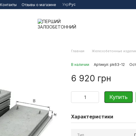
Укр
Рус
Контакты
Отзывы о магазине
Главная
Железобетонные издели
В наличии
Артикул: pk63-12
Ост
6 920 грн
Купить
Характеристики
Тип