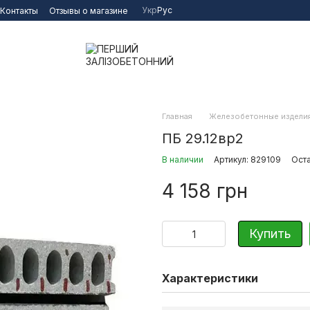
Укр
Рус
Контакты
Отзывы о магазине
Главная
Железобетонные издели
ПБ 29.12вр2
В наличии
Артикул: 829109
Оста
4 158 грн
Купить
Характеристики