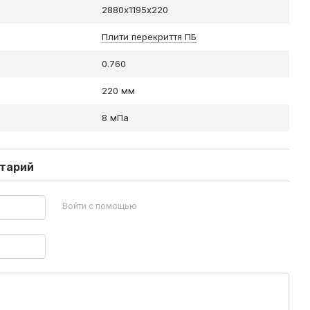
2880х1195х220
Плити перекриття ПБ
0.760
220 мм
8 мПа
нтарий
Войти с помощью