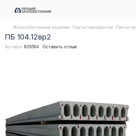
Железобетонные изделия
Плиты перекрытия
Плиты пе
ПБ 104.12вр2
Артикул:
829184
Оставить отзыв