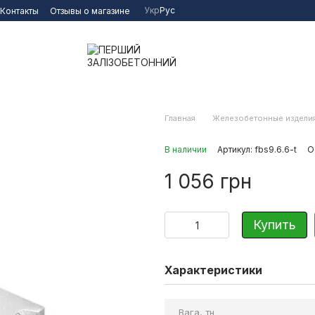
Укр
Рус
Контакты
Отзывы о магазине
Главная
Железобетонные издели
В наличии
Артикул: fbs9.6.6-t
О
1 056 грн
Купить
Характеристики
Вага, тн