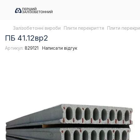
Залізобетонні вироби
Плити перекриття
Плити перекри
ПБ 41.12вр2
Артикул:
829121
Написати відгук